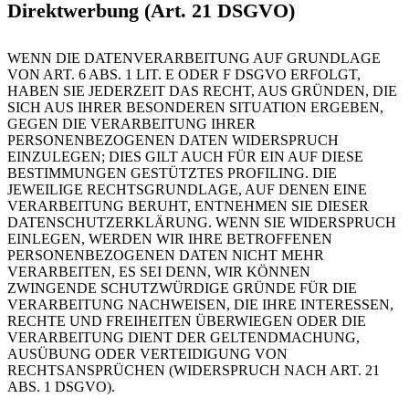
Direktwerbung (Art. 21 DSGVO)
WENN DIE DATENVERARBEITUNG AUF GRUNDLAGE
VON ART. 6 ABS. 1 LIT. E ODER F DSGVO ERFOLGT,
HABEN SIE JEDERZEIT DAS RECHT, AUS GRÜNDEN, DIE
SICH AUS IHRER BESONDEREN SITUATION ERGEBEN,
GEGEN DIE VERARBEITUNG IHRER
PERSONENBEZOGENEN DATEN WIDERSPRUCH
EINZULEGEN; DIES GILT AUCH FÜR EIN AUF DIESE
BESTIMMUNGEN GESTÜTZTES PROFILING. DIE
JEWEILIGE RECHTSGRUNDLAGE, AUF DENEN EINE
VERARBEITUNG BERUHT, ENTNEHMEN SIE DIESER
DATENSCHUTZERKLÄRUNG. WENN SIE WIDERSPRUCH
EINLEGEN, WERDEN WIR IHRE BETROFFENEN
PERSONENBEZOGENEN DATEN NICHT MEHR
VERARBEITEN, ES SEI DENN, WIR KÖNNEN
ZWINGENDE SCHUTZWÜRDIGE GRÜNDE FÜR DIE
VERARBEITUNG NACHWEISEN, DIE IHRE INTERESSEN,
RECHTE UND FREIHEITEN ÜBERWIEGEN ODER DIE
VERARBEITUNG DIENT DER GELTENDMACHUNG,
AUSÜBUNG ODER VERTEIDIGUNG VON
RECHTSANSPRÜCHEN (WIDERSPRUCH NACH ART. 21
ABS. 1 DSGVO).