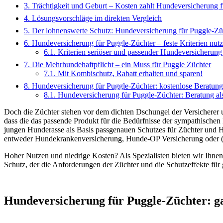
3.
Trächtigkeit und Geburt – Kosten zahlt Hundeversicherung 
4.
Lösungsvorschläge im direkten Vergleich
5.
Der lohnenswerte Schutz: Hundeversicherung für Puggle-Zü
6.
Hundeversicherung für Puggle-Züchter – feste Kriterien nut
6.1.
Kriterien seriöser und passender Hundeversicherung
7.
Die Mehrhundehaftpflicht – ein Muss für Puggle Züchter
7.1.
Mit Kombischutz, Rabatt erhalten und sparen!
8.
Hundeversicherung für Puggle-Züchter: kostenlose Beratung
8.1.
Hundeversicherung für Puggle-Züchter: Beratung al
Doch die Züchter stehen vor dem dichten Dschungel der Versicherer u
dass die das passende Produkt für die Bedürfnisse der sympathischen
jungen Hunderasse als Basis passgenauen Schutzes für Züchter und Hu
entweder Hundekrankenversicherung, Hunde-OP Versicherung oder (Rude
Hoher Nutzen und niedrige Kosten? Als Spezialisten bieten wir Ihnen
Schutz, der die Anforderungen der Züchter und die Schutzeffekte fü
Hundeversicherung für Puggle-Züchter: 