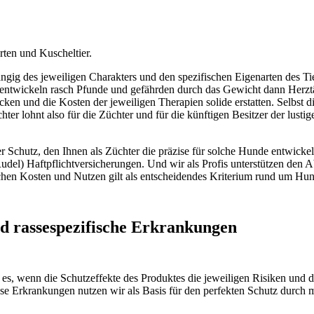
ten und Kuscheltier.
gig des jeweiligen Charakters und den spezifischen Eigenarten des Tier
“ entwickeln rasch Pfunde und gefährden durch das Gewicht dann Herzt
ecken und die Kosten der jeweiligen Therapien solide erstatten. Selbst
ter lohnt also für die Züchter und für die künftigen Besitzer der lu
der Schutz, den Ihnen als Züchter die präzise für solche Hunde entwick
Rudel) Haftpflichtversicherungen. Und wir als Profis unterstützen den 
hen Kosten und Nutzen gilt als entscheidendes Kriterium rund um Hun
d rassespezifische Erkrankungen
t es, wenn die Schutzeffekte des Produktes die jeweiligen Risiken und
iese Erkrankungen nutzen wir als Basis für den perfekten Schutz durc