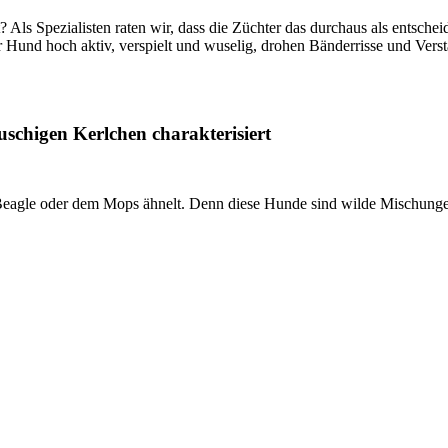
ls Spezialisten raten wir, dass die Züchter das durchaus als entschei
r Hund hoch aktiv, verspielt und wuselig, drohen Bänderrisse und Verst
uschigen Kerlchen charakterisiert
m Beagle oder dem Mops ähnelt. Denn diese Hunde sind wilde Mischungen