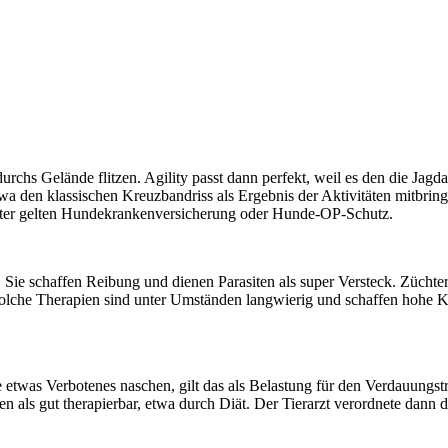
t durchs Gelände flitzen. Agility passt dann perfekt, weil es den die J
twa den klassischen Kreuzbandriss als Ergebnis der Aktivitäten mitbrin
chter gelten Hundekrankenversicherung oder Hunde-OP-Schutz.
 Sie schaffen Reibung und dienen Parasiten als super Versteck. Züchte
olche Therapien sind unter Umständen langwierig und schaffen hohe K
 etwas Verbotenes naschen, gilt das als Belastung für den Verdauungs
 als gut therapierbar, etwa durch Diät. Der Tierarzt verordnete dann