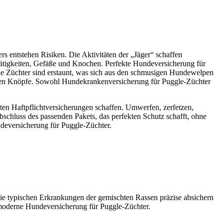
s entstehen Risiken. Die Aktivitäten der „Jäger“ schaffen
ätigkeiten, Gefäße und Knochen. Perfekte Hundeversicherung für
 die Züchter sind erstaunt, was sich aus den schmusigen Hundewelpen
stigen Knöpfe. Sowohl Hundekrankenversicherung für Puggle-Züchter
elten Haftpflichtversicherungen schaffen. Umwerfen, zerfetzen,
Abschluss des passenden Pakets, das perfekten Schutz schafft, ohne
deversicherung für Puggle-Züchter.
 die typischen Erkrankungen der gemischten Rassen präzise absichern
h moderne Hundeversicherung für Puggle-Züchter.