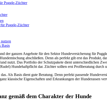
für Puggle-Züchter
chter
zen
 für Puggle-Züchter
 nutzen
s Basis
nd der ganzen Angebote für den Sektor Hundeversicherung für Puggle-Zü
 Hundemischung abschließen. Denn als perfekt gilt erst das Produkt, d
nd nutzt. Das Portfolio der Schutzpakete dient unterschiedlichen Zwe
l) Hundehaftpflicht dar. Züchter sollten erst Profiberatung durch uns
 das. Als Basis dient gute Beratung. Denn perfekt passende Hundevers
r ganz klassische Eigenschaften und Erkrankungen der Hunderassen verw
ganz gemäß dem Charakter der Hunde