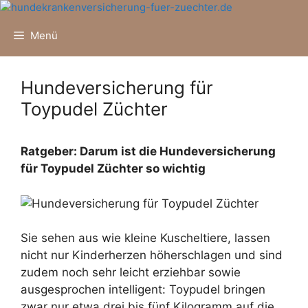
Zum
Inhalt
Menü
springen
Hundeversicherung für
Toypudel Züchter
Ratgeber: Darum ist die Hundeversicherung
für Toypudel Züchter so wichtig
Sie sehen aus wie kleine Kuscheltiere, lassen
nicht nur Kinderherzen höherschlagen und sind
zudem noch sehr leicht erziehbar sowie
ausgesprochen intelligent: Toypudel bringen
zwar nur etwa drei bis fünf Kilogramm auf die